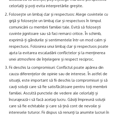
celorlalți și poți evita interpretările greșite.
Folosește un limbaj clar și respectuos: Alege cuvintele cu
grijă și folosește un limbaj clar și respectuos în timpul
comunicării cu membrii familiei tale. Evită să folosești
cuvinte jignitoare sau să faci remarci critice. În schimb,
exprimă-ți gândurile și sentimentele într-un mod calm și
respectuos. Folosirea unui limbaj clar și respectuos poate
ajuta la evitarea escaladării conflictelor și la menținerea
unei atmosfere de înțelegere și respect reciproc.
Fii deschis la compromisuri: Conflictul poate apărea din
cauza diferențelor de opinie sau de interese. În astfel de
situații, este important să fii deschis la compromisuri și să
cauți soluții care să fie satisfăcătoare pentru toți membrii
familiei. Ascultă punctele de vedere ale celorlalți și
încurajează-i să facă același lucru. Găsiți împreună soluții
care să fie echitabile și care să țină cont de nevoile și
interesele tuturor. Fii dispus să renunți la anumite lucruri în