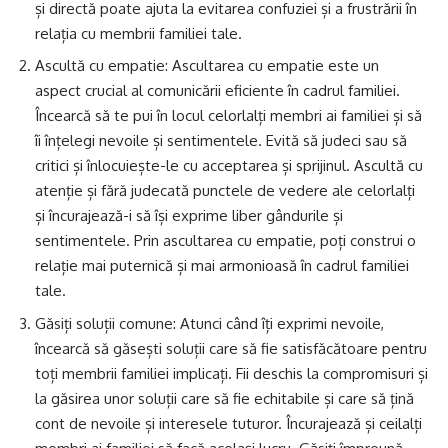
și directă poate ajuta la evitarea confuziei și a frustrării în
relația cu membrii familiei tale.
Ascultă cu empatie: Ascultarea cu empatie este un
aspect crucial al comunicării eficiente în cadrul familiei.
Încearcă să te pui în locul celorlalți membri ai familiei și să
îi înțelegi nevoile și sentimentele. Evită să judeci sau să
critici și înlocuiește-le cu acceptarea și sprijinul. Ascultă cu
atenție și fără judecată punctele de vedere ale celorlalți
și încurajează-i să își exprime liber gândurile și
sentimentele. Prin ascultarea cu empatie, poți construi o
relație mai puternică și mai armonioasă în cadrul familiei
tale.
Găsiți soluții comune: Atunci când îți exprimi nevoile,
încearcă să găsești soluții care să fie satisfăcătoare pentru
toți membrii familiei implicați. Fii deschis la compromisuri și
la găsirea unor soluții care să fie echitabile și care să țină
cont de nevoile și interesele tuturor. Încurajează și ceilalți