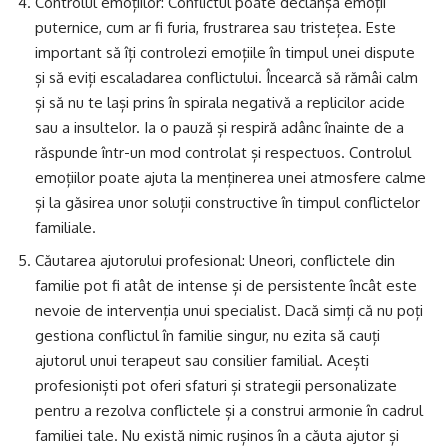
Controlul emoțiilor: Conflictul poate declanșa emoții
puternice, cum ar fi furia, frustrarea sau tristețea. Este
important să îți controlezi emoțiile în timpul unei dispute
și să eviți escaladarea conflictului. Încearcă să rămâi calm
și să nu te lași prins în spirala negativă a replicilor acide
sau a insultelor. Ia o pauză și respiră adânc înainte de a
răspunde într-un mod controlat și respectuos. Controlul
emoțiilor poate ajuta la menținerea unei atmosfere calme
și la găsirea unor soluții constructive în timpul conflictelor
familiale.
Căutarea ajutorului profesional: Uneori, conflictele din
familie pot fi atât de intense și de persistente încât este
nevoie de intervenția unui specialist. Dacă simți că nu poți
gestiona conflictul în familie singur, nu ezita să cauți
ajutorul unui terapeut sau consilier familial. Acești
profesioniști pot oferi sfaturi și strategii personalizate
pentru a rezolva conflictele și a construi armonie în cadrul
familiei tale. Nu există nimic rușinos în a căuta ajutor și