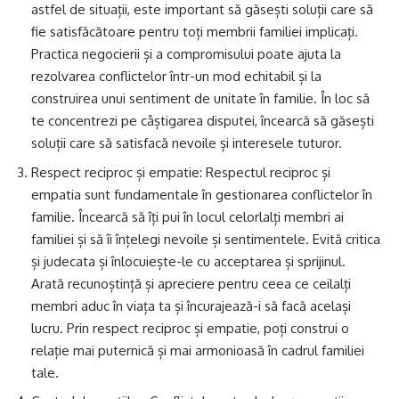
astfel de situații, este important să găsești soluții care să
fie satisfăcătoare pentru toți membrii familiei implicați.
Practica negocierii și a compromisului poate ajuta la
rezolvarea conflictelor într-un mod echitabil și la
construirea unui sentiment de unitate în familie. În loc să
te concentrezi pe câștigarea disputei, încearcă să găsești
soluții care să satisfacă nevoile și interesele tuturor.
Respect reciproc și empatie: Respectul reciproc și
empatia sunt fundamentale în gestionarea conflictelor în
familie. Încearcă să îți pui în locul celorlalți membri ai
familiei și să îi înțelegi nevoile și sentimentele. Evită critica
și judecata și înlocuiește-le cu acceptarea și sprijinul.
Arată recunoștință și apreciere pentru ceea ce ceilalți
membri aduc în viața ta și încurajează-i să facă același
lucru. Prin respect reciproc și empatie, poți construi o
relație mai puternică și mai armonioasă în cadrul familiei
tale.