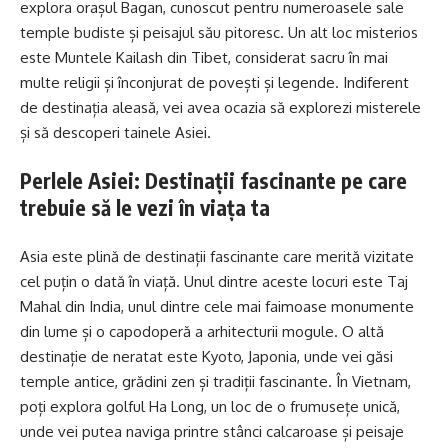
explora orașul Bagan, cunoscut pentru numeroasele sale
temple budiste și peisajul său pitoresc. Un alt loc misterios
este Muntele Kailash din Tibet, considerat sacru în mai
multe religii și înconjurat de povești și legende. Indiferent
de destinația aleasă, vei avea ocazia să explorezi misterele
și să descoperi tainele Asiei.
Perlele Asiei: Destinații fascinante pe care
trebuie să le vezi în viața ta
Asia este plină de destinații fascinante care merită vizitate
cel puțin o dată în viață. Unul dintre aceste locuri este Taj
Mahal din India, unul dintre cele mai faimoase monumente
din lume și o capodoperă a arhitecturii mogule. O altă
destinație de neratat este Kyoto, Japonia, unde vei găsi
temple antice, grădini zen și tradiții fascinante. În Vietnam,
poți explora golful Ha Long, un loc de o frumusețe unică,
unde vei putea naviga printre stânci calcaroase și peisaje