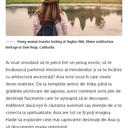
Young woman traveler looking at Angkor Wat, Khmer architecture
heritage in Siem Reap, Cambodia
Ai visat vreodată să te pierzi într-un peisaj exotic, să te
învăluiască parfumul misterios al mirodeniilor și să te încânte
cu arhitectură ancestrală? Asia este locul în care visele
devin realitate. De la templele antice din India, până la
grădinile plutitoare din Japonia, acest continent este plin de
destinații fascinante care te așteaptă să le descoperi.
Indiferent dacă ești în căutarea aventurii sau dorinței de a te
conecta la spiritualitate, Asia are tot ce îți poți imagina.
Haide să explorăm cele mai captivante destinații din Asia și
să descoperim magia orientului!