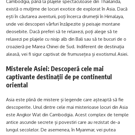
Cambodgia, până la plajele spectaculoase din Thailanda,
există o mulțime de locuri exotice de explorat în Asia. Dacă
ești în căutarea aventurii, poți încerca drumeții în Himalaya,
unde vei descoperi vârfuri înzăpezite și peisaje montane
deosebite. Dacă preferi să te relaxezi, poți alege să te
relaxezi pe plajele cu nisip alb din Bali sau să te bucuri de o
croazieră pe Marea Chinei de Sud. Indiferent de destinația
aleasă, vei fi sigur captivat de frumusețea și exotismul Asiei.
Misterele Asiei: Descoperă cele mai
captivante destinații de pe continentul
oriental
Asia este plină de mistere și legende care așteaptă să fie
descoperite. Unul dintre cele mai misterioase locuri din Asia
este Angkor Wat din Cambodgia. Acest complex de temple
antice ascunde secrete și povestiri care au rezistat de-a
lungul secolelor. De asemenea, în Myanmar, vei putea