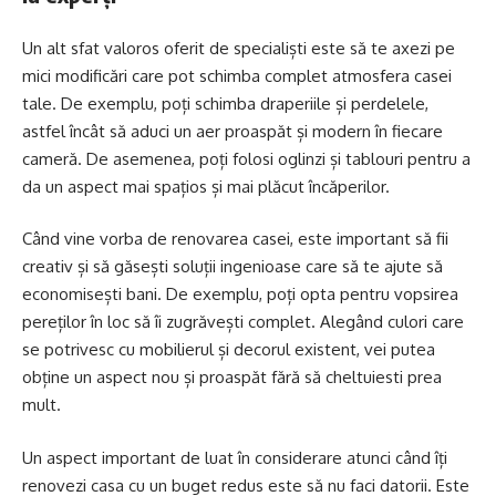
Un alt sfat valoros oferit de specialiști este să te axezi pe
mici modificări care pot schimba complet atmosfera casei
tale. De exemplu, poți schimba draperiile și perdelele,
astfel încât să aduci un aer proaspăt și modern în fiecare
cameră. De asemenea, poți folosi oglinzi și tablouri pentru a
da un aspect mai spațios și mai plăcut încăperilor.
Când vine vorba de renovarea casei, este important să fii
creativ și să găsești soluții ingenioase care să te ajute să
economisești bani. De exemplu, poți opta pentru vopsirea
pereților în loc să îi zugrăvești complet. Alegând culori care
se potrivesc cu mobilierul și decorul existent, vei putea
obține un aspect nou și proaspăt fără să cheltuiesti prea
mult.
Un aspect important de luat în considerare atunci când îți
renovezi casa cu un buget redus este să nu faci datorii. Este