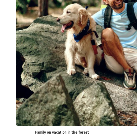
Family on vacation in the forest