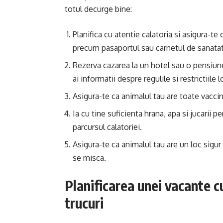
totul decurge bine:
Planifica cu atentie calatoria si asigura-t
precum pasaportul sau carnetul de sanata
Rezerva cazarea la un hotel sau o pensiun
ai informatii despre regulile si restrictiile lo
Asigura-te ca animalul tau are toate vaccin
Ia cu tine suficienta hrana, apa si jucarii 
parcursul calatoriei.
Asigura-te ca animalul tau are un loc sigur 
se misca.
Planificarea unei vacante c
trucuri