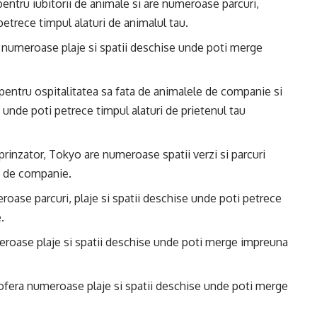
entru iubitorii de animale si are numeroase parcuri,
petrece timpul alaturi de animalul tau.
a numeroase plaje si spatii deschise unde poti merge
entru ospitalitatea sa fata de animalele de companie si
 unde poti petrece timpul alaturi de prietenul tau
prinzator, Tokyo are numeroase spatii verzi si parcuri
u de companie.
oase parcuri, plaje si spatii deschise unde poti petrece
.
eroase plaje si spatii deschise unde poti merge impreuna
t ofera numeroase plaje si spatii deschise unde poti merge