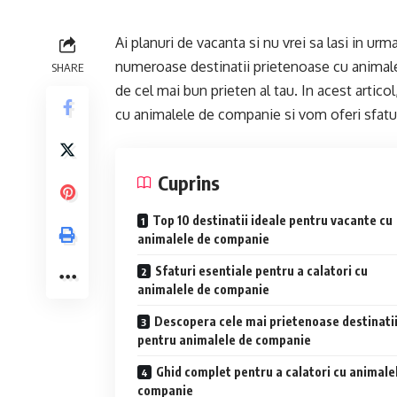
Ai planuri de vacanta si nu vrei sa lasi in ur
numeroase destinatii prietenoase cu animalel
SHARE
de cel mai bun prieten al tau. In acest artic
cu animalele de companie si vom oferi sfatur
Cuprins
Top 10 destinatii ideale pentru vacante cu
animalele de companie
Sfaturi esentiale pentru a calatori cu
animalele de companie
Descopera cele mai prietenoase destinati
pentru animalele de companie
Ghid complet pentru a calatori cu animale
companie