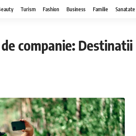
Beauty
Turism
Fashion
Business
Familie
Sanatate
de companie: Destinatii s