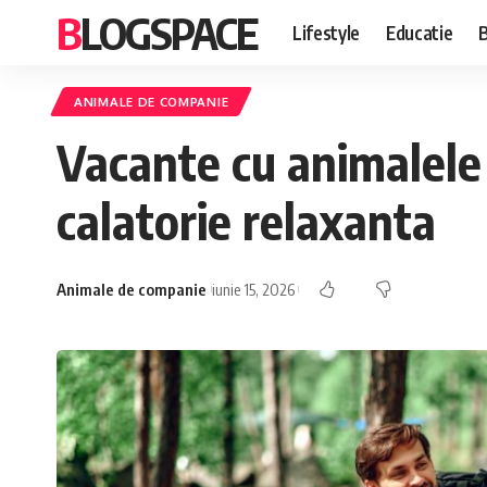
BLOGSPACE
Lifestyle
Educatie
ANIMALE DE COMPANIE
Vacante cu animalele 
calatorie relaxanta
Animale de companie
iunie 15, 2026