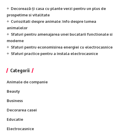
Decorează-ți casa cu plante verzi pentru un plus de
prospetime si vitalitate
Curiozitati despre animale: Info despre lumea
animalelor
Sfaturi pentru amenajarea unei bucatarii functionale si
moderne
Sfaturi pentru economisirea energiei cu electrocasnice
Sfaturi practice pentru a instala electrocasnice
Categorii
Animale de companie
Beauty
Business
Decorarea casei
Educatie
Electrocasnice