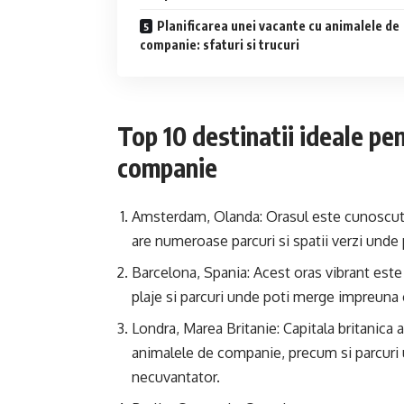
Planificarea unei vacante cu animalele de
companie: sfaturi si trucuri
Top 10 destinatii ideale pe
companie
Amsterdam, Olanda: Orasul este cunoscut 
are numeroase parcuri si spatii verzi unde 
Barcelona, Spania: Acest oras vibrant est
plaje si parcuri unde poti merge impreuna 
Londra, Marea Britanie: Capitala britanica
animalele de companie, precum si parcuri 
necuvantator.